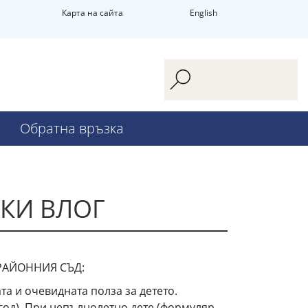
Карта на сайта
English
Обратна връзка
СКИ ВЛОГ
РАЙОННИЯ СЪД:
та и очевидната полза за детето.
 год). При непълнолетно дете (формуляр -