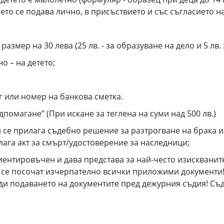
нето се подава лично, в присъствието и със съгласието н
размер на 30 лева (25 лв. - за образуване на дело и 5 лв
о – на детето;
ог или номер на банкова сметка.
помагане” (При искане за теглена на суми над 500 лв.)
и се прилага съдебно решение за разтрогване на брака 
лага акт за смърт/удостоверение за наследници;
иентировъчен и дава представа за най-често изискванит
да се посочат изчерпателно всички приложими документи
 подаването на документите пред дежурния съдия! Съд