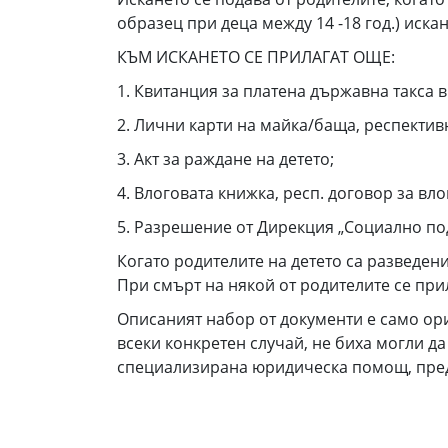
образец при деца между 14 -18 год.) иска
КЪМ ИСКАНЕТО СЕ ПРИЛАГАТ ОЩЕ:
1. Квитанция за платена държавна такса в 
2. Лични карти на майка/баща, респективн
3. Акт за раждане на детето;
4. Влоговата книжка, респ. договор за вл
5. Разрешение от Дирекция „Социално под
Когато родителите на детето са разведен
При смърт на някой от родителите се при
Описаният набор от документи е само ор
всеки конкретен случай, не биха могли 
специализирана юридическа помощ, преди