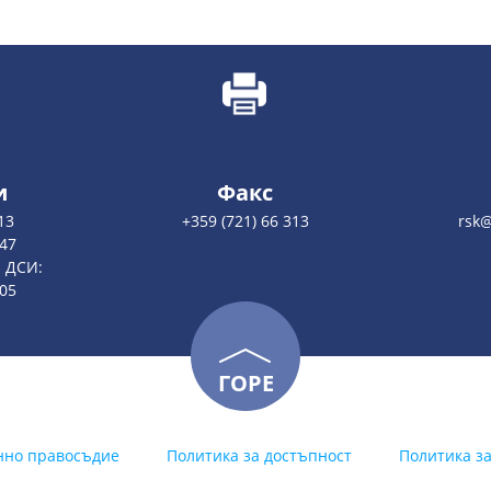
и
Факс
13
+359 (721) 66 313
rsk@
47
а ДСИ:
05
ГОРЕ
нно правосъдие
Политика за достъпност
Политика з